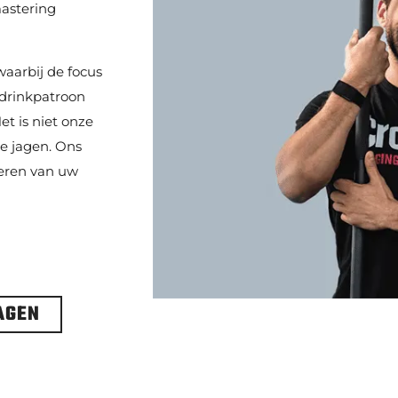
astering
aarbij de focus
 drinkpatroon
et is niet onze
te jagen. Ons
seren van uw
AGEN