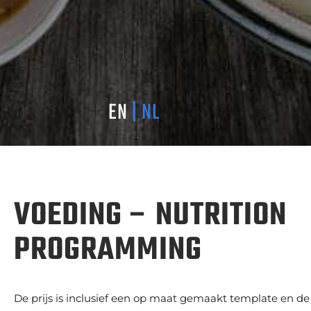
EN
| NL
VOEDING – NUTRITION
PROGRAMMING
De prijs is inclusief een op maat gemaakt template en de